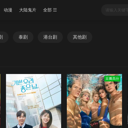
动漫
大陆鬼片
全部
剧
泰剧
港台剧
其他剧
豆瓣高分