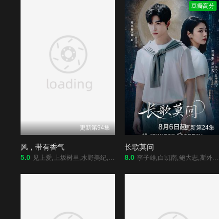
豆瓣高分
更新第94集
更新第24集
风，带有香气
长歌莫问
5.0
8.0
见上爱,上坂树里,水野美纪,早坂美海,小林隆,小林虎之介,津崎史郎,岩瀬顕子,三浦贵大,根岸季衣,大岛美幸,义达祐未,たくや,原田泰造,北村一辉,佐野晶哉,藤原季节,林裕太,坂东弥十郎,内田慈,小倉史也,片冈鹤太郎,松金米子,广冈由里子,春海四方,多部未华子,高岛政宏,二田絢乃,中田青渚,井上向日葵,丸山礼,研直子,生田绘梨花,菊池亚希子,中井友望,木越明,原嶋凛,玄理,伊势志摩,古川雄大,坂口涼
李子雄,白凯南,鲍大志,斯外戈,蔡正杰,李会长,杨子菲,孟西,王坤炎,刘美辰