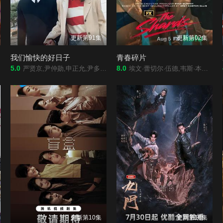
更新第91集
更新第02集
我们愉快的好日子
青春碎片
5.0
8.0
严贤京,尹仲勋,申正允,尹多英,金惠玉,鲜于在德,尹多勋,文喜京,李商淑,郑孝彬,李家豪,郑永琡
埃文·蕾切尔·伍德,韦斯·本特利,凯雅·基伯,克里斯·康纳,伊格比·里格尼,丹尼尔·戴尔,荷默·基尔,格拉汉姆·坎贝尔,海斯·华纳,Jordan·Roth,Sierra·Stoliar,Bella·Valdes,Constantine·Malahias,Cortés·Alexander,Aidan·Skye·Jameson
更新第10集
更新第16集