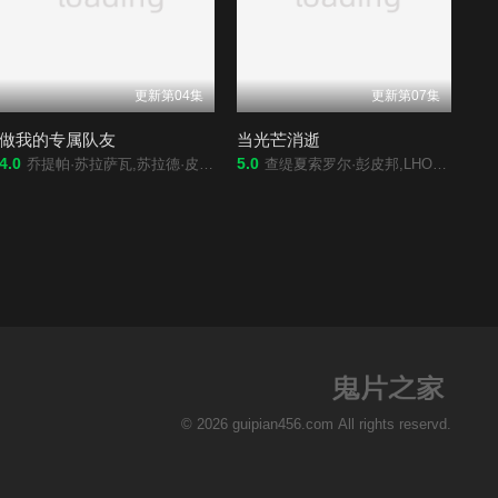
更新第04集
更新第07集
做我的专属队友
当光芒消逝
4.0
5.0
乔提帕·苏拉萨瓦,苏拉德·皮凌瓦,查卢彭·提坤朋提拉翁,拉差塔·皮澈肖特,瓦拉提普·基迪派山,纳缇萨勘·差洛特,贲·奔伽铭·格伦威尔,Jay·Sorathon·Chaloemlapsombut
查缇夏索罗尔·彭皮邦,LHONGCHANG,ATIP,KORSINKA
© 2026 guipian456.com All rights reservd.