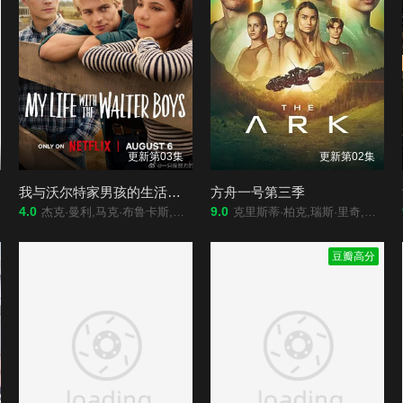
更新第03集
更新第02集
我与沃尔特家男孩的生活第三季
方舟一号第三季
4.0
9.0
杰克·曼利,马克·布鲁卡斯,保罗·麦克吉莱恩,艾琳·卡普拉克,柯瑞·福格尔玛尼斯,艾萨克·阿雷兰尼斯,妮基·罗德里格斯,诺亚·拉朗德,阿什比·金特里,约翰尼·林克,迈尔斯·佩雷斯,米娅·洛韦,Sally·Cacic,Lennix·James,Naveen·Paddock
克里斯蒂·柏克,瑞斯·里奇,理查德·弗利施曼,瑞安·亚当斯,帕夫莱·耶里尼奇,沙利妮·佩里斯,蒂安娜·乌普切娃,戴安娜·贝穆德斯,贾德兰·马尔科维奇,克里斯蒂娜·沃尔夫,塔玛拉·拉多瓦诺维奇
豆瓣高分