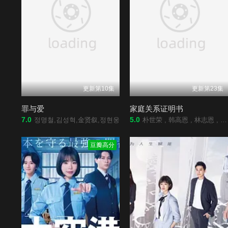
更新第10集
更新第23集
罪与爱
家庭关系证明书
7.0
5.0
정명철,김성혁,金贤叙,정현웅
朴世荣 , 韩高恩 , 林志恩 , 成伊言 , 朴率拉 , 徐道永 , 全胜彬
豆瓣高分