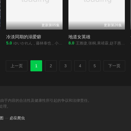
更新第05集
更新第26集
冷淡同期的溺爱癖
地道女英雄
5.0
8.0
ゆいかれん , 藤林泰也 , 小栗有以 , 京典和玖 , 半田周平
王雅捷,张桐,果靖霖,赵子惠,杨子骅,瑛子
上一页
1
2
3
4
5
下一页
何由于内容的合法性及健康性所引起的争议和法律责任。
处理。
图
—
必应爬虫