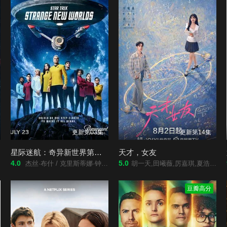
更新第03集
更新第14集
星际迷航：奇异新世界第四季
天才，女友
4.0
5.0
杰丝·布什 / 克里斯蒂娜·钟 / 西莉亚·罗丝·古丁 / 阿德里安·霍姆斯 / 克里斯汀·霍恩 / 丹·让诺特 / 卡罗尔·凯恩 / 亚历克丝·卡普 / 安松·蒙特 / Chris Myers / 梅利莎·纳维亚 / 比安卡·努加拉 / 基利安·奥沙利文 / 巴布斯·奥卢桑莫昆 / 帕顿·奥斯瓦尔特
胡一天,田曦薇,厉嘉琪,夏浩然,邬家楷,赖伟明,李佑川,安沺,孙梦秋
豆瓣高分