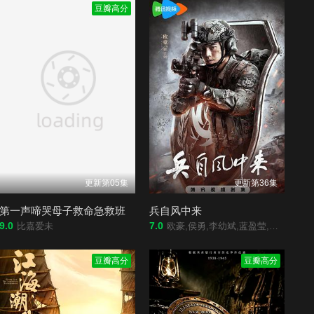
豆瓣高分
更新第05集
更新第36集
第一声啼哭母子救命急救班
兵自风中来
9.0
7.0
比嘉爱未
欧豪,侯勇,李幼斌,蓝盈莹,周德华,丁勇岱,徐洪浩,刘奕君,关亚军,史兰芽,赵荀,夏侯镔,费鲤齐,张进,王春宇,杨舒,阮巨,陈启杰,赵长洲,陈方舟,谢心,傅程鹏,于景骁,吴岳阳
豆瓣高分
豆瓣高分