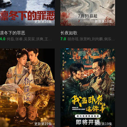
更新第16集
更新第18集
凛冬下的罪恶
长夜如歌
4.0
7.0
何磊,张睿,吴昊宸,洪爽,王大奇,嘉泽,孙之鸿,肖涵,左腾云,刘伟峰,王心嫚,窦新豪,苏宥辰,李繁,刘亭希,刘朔豪,洪冰瑶,刘佳萌,李蒲赫,徐章
胡亦瑶,张景昀,刘尚麟,俐乐,汪子夕
更新第19集
更新第19集