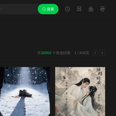
搜索
共
30069
个筛选结果
1 / 836页