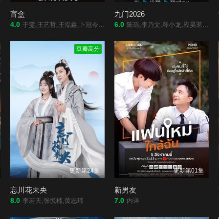
盲盒
九门2026
4.0
6.0
于雯,王艺哲,王泓鑫,卜冠今,孙天宇,加奈那,成岳,杨琼,易梦玲
陈瑶,李乃文,释小龙,应昊茗,王劲松,胡耘豪,季肖冰,陈伟霆,徐正溪,曾舜晞,王奕婷
豆瓣高分
更新第24集
更新第01集
忘川花未央
新男友
8.0
7.0
李若天,张悦楠,黄志玮
内详