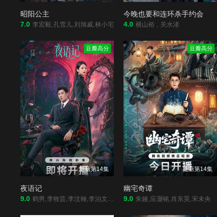
昭阳公主
今晚也要和连环杀手约会
7.0
4.0
李宏毅,孔雪儿,刘旭威,林小宅
横山裕 , 关水渚
豆瓣高分
豆瓣高分
更新第14集
更新第14集
夜语记
幽宅奇谭
9.0
9.0
鹤男,李牧芸,李汶翰,李泊文,郭天祺,徐新驰,孙思凡
朱娅,应灏铭,肖东昊,宋未央