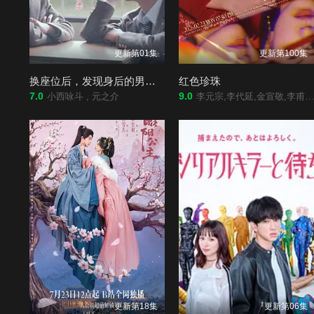
更新第01集
更新第100集
换座位后，发现身后的男生好像喜欢我
红色珍珠
7.0
9.0
小西咏斗 , 元之介
李元宗,李代延,金宣敬,李甫姫,朴真熙,韩振熙,李应敬,金惠仙,이정용,채빈
更新第18集
更新第06集