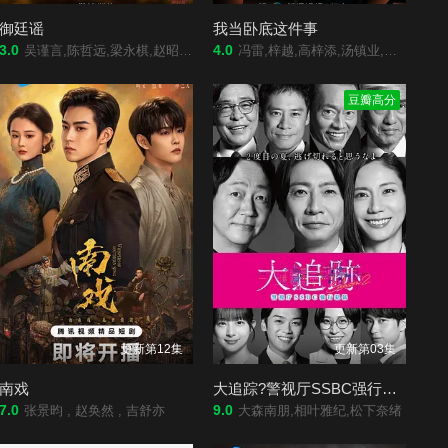
御廷谣
我当卧底这件事
3.0
4.0
吴谨言,陈哲远,梁永棋,赵昭仪,张南,郭品超,盛一伦,吴岱融,黄祖鑫,宋麒
冯雷,梓越,高梓添,汤镇业,杨帆,孙腾博
豆瓣高分
更新第12集
更新第03集
南戏
大追踪?警视厅SSBC强行犯系?第二季
7.0
9.0
张景昀 , 赵奂然 , 吉舒亦
大森南朋,相叶雅纪,松下奈绪