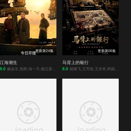
更新第24集
更新第06集
江海潮生
马背上的银行
9.0
8.0
臧金生,焦刚,海一天,杨立新,辛鹏,黑子,郝平,刘佳,陈乔恩,刘向京,沈保平,秦天宇,何中华,焉栩嘉,董勇,仁龙,何冰,丁柳元,周征波,谭洋,王鸥,毕彦君,张喜前,徐僧,刘蕾,王建新,张风,李佳宁,侯析焱
姬晓飞,王芳政,王全有,阎妮,郭烁杰,杜志国,郑卫莉,周舟 Zhou Zhou