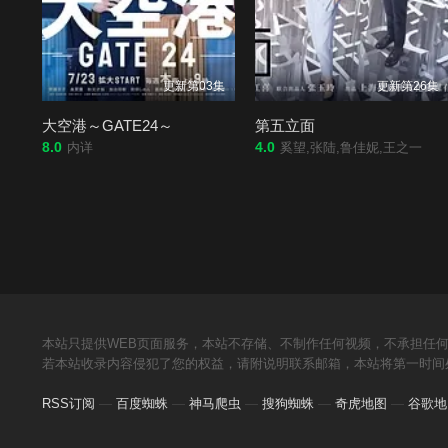
更新第03集
更新第26集
大空港～GATE24～
第五立面
8.0
4.0
内详
奚望,张陆,鲁佳妮,王之一
本站只提供WEB页面服务，本站不存储、不制作任何视频，不承担任
若本站收录内容侵犯了您的权益，请附说明联系邮箱，本站将第一时间
RSS订阅
—
百度蜘蛛
—
神马爬虫
—
搜狗蜘蛛
—
奇虎地图
—
谷歌地