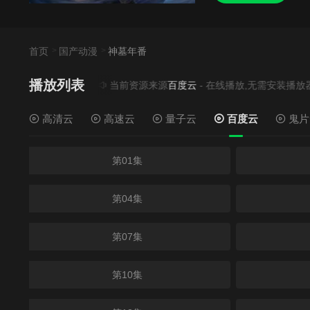
首页
国产动漫
神墓年番
播放列表
当前资源来源
百度云
- 在线播放,无需安装播放器
高清云
高速云
量子云
百度云
鬼片
第01集
第04集
第07集
第10集