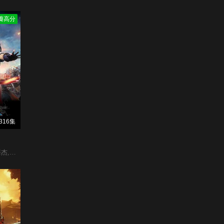
瓣高分
316集
烈之流星