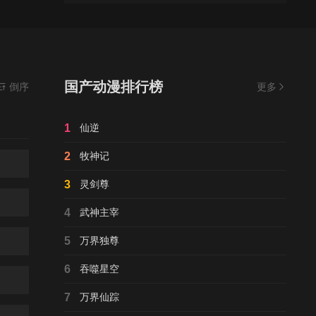
国产动漫排行榜
倒序
更多
1
仙逆
2
牧神记
3
灵剑尊
4
武神主宰
5
万界独尊
6
吞噬星空
7
万界仙踪