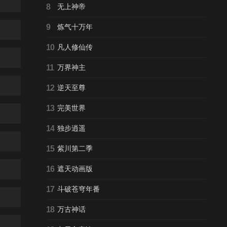
8
无上神帝
9
炼气十万年
10
凡人修仙传
11
万界神主
12
逆天至尊
13
完美世界
14
独步逍遥
15
紫川第二季
16
遮天动画版
17
斗破苍穹年番
18
万古神话