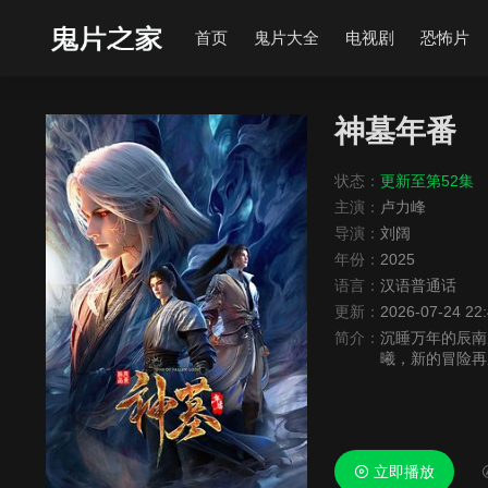
首页
鬼片大全
电视剧
恐怖片
神墓年番
状态：
更新至第52集
主演：
卢力峰
导演：
刘阔
年份：
2025
语言：
汉语普通话
更新：
2026-07-24 22
简介：
沉睡万年的辰南
曦，新的冒险再
明。在这一季，
立即播放