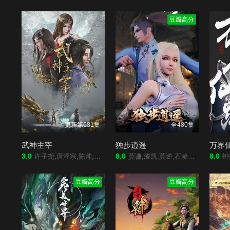
豆瓣高分
更新第681集
全480集
武神主宰
独步逍遥
万界
3.0
8.0
8.0
许子尧,唐泽宗,陈帅,吴凡,孙科
莫谦,漆凯,莫逆,石凌鹤,MO,大海,索格,思东,X,雅澜,飞云,OJ,阿边,林珄,石头,滕家俊
钟巍,
豆瓣高分
豆瓣高分