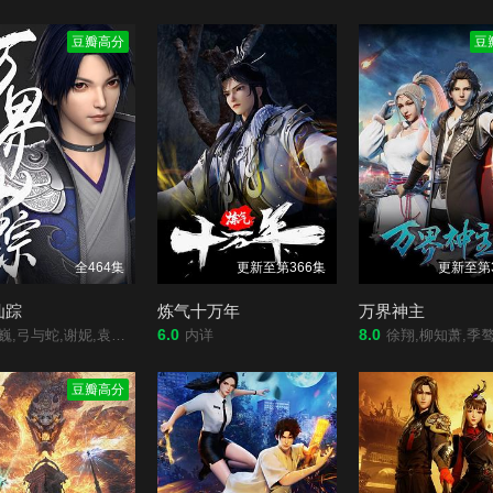
豆瓣高分
豆
全464集
更新至第366集
更新至第
仙踪
炼气十万年
万界神主
6.0
8.0
弓与蛇,谢妮,袁明清,倪倪,黄骥,默伶,烈之流星
内详
徐翔,柳知萧,季骜杰,冷泉夜月,
豆瓣高分