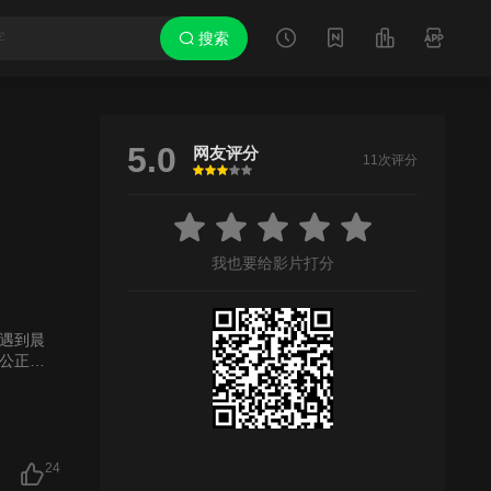
搜索
5.0
网友评分
11次评分
很差
较差
还行
推荐
力荐
我也要给影片打分
遇到晨
公正清
24