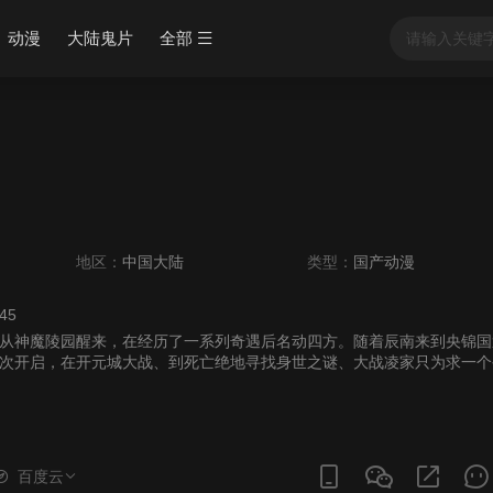
动漫
大陆鬼片
全部
地区：
中国大陆
类型：
国产动漫
:45
从神魔陵园醒来，在经历了一系列奇遇后名动四方。随着辰南来到央锦国
次开启，在开元城大战、到死亡绝地寻找身世之谜、大战凌家只为求一个
辰南会在探寻身世之谜的冒险当中不断搜寻雨馨的踪迹。
百度云