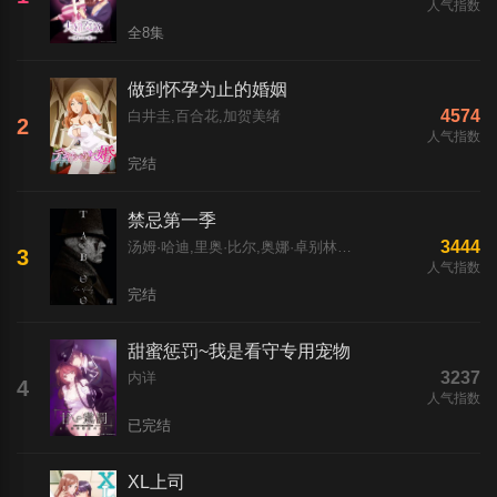
人气指数
全8集
做到怀孕为止的婚姻
4574
白井圭,百合花,加贺美绪
2
人气指数
完结
禁忌第一季
3444
汤姆·哈迪,里奥·比尔,奥娜·卓别林,理查德·迪克森,大卫·海曼,迈克尔·凯利,乔纳森·普雷斯,杰森·沃特金斯,爱德华·霍格,罗杰·阿什顿-格里菲斯,杰西·巴克利,亚历克斯·费恩斯,杰佛逊·豪尔,艾什雷·沃特斯,弗朗卡·波滕特,马克·加蒂斯,汤姆·霍兰德
3
人气指数
完结
甜蜜惩罚~我是看守专用宠物
3237
内详
4
人气指数
已完结
XL上司