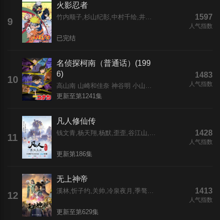
火影忍者
1597
竹内顺子,杉山纪彰,中村千绘,井上和彦,关俊彦,松本和香子,大塚芳忠,胜生真沙子,柴田秀胜,森久保祥太郎,伊藤健太郎,柚木凉香,小杉十郎太,增川洋一,远近孝一,田村由香里,江原正士,水树奈奈,鸟海浩辅,川田绅司,落合露美,大谷育江,重松朋,下屋则子,飞田展男,石冢运升,浅野真由美,石田彰,加濑康之,朴璐美,中田让治,保志总一朗,神奈延年,三木真一郎,中村大树,家中宏,福田信昭,楠大典,本田贵子,平
9
人气指数
已完结
名侦探柯南（普通话）(199
6)
1483
10
人气指数
高山南 山崎和佳奈 神谷明 小山力也 林原惠美 山口胜平 田中秀幸 岛本须美 绪方贤一 堀川亮 松井菜樱子 宫村优子 岩居由希子 大谷育江 高木涉 高岛雅罗 堀之纪 立木文彦 小山茉美 三石琴乃 置鲇龙太郎 日高范子 池田秀一 古谷彻
更新至第1241集
凡人修仙传
1428
钱文青,杨天翔,杨默,歪歪,谷江山,乔诗语,佟心竹
11
人气指数
更新第186集
无上神帝
1413
溪林,忻子约,关帅,冷泉夜月,季骜杰,钟巍,烈之流星,蘭雨馨,张妮,徐翔,Akira明,柳知萧
12
人气指数
更新至第629集