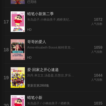
已完结
蜡笔小新第二季
1072
矢岛晶子,小林由美子,楢桥美纪,藤原启治,森川智之,兴梠里美,真柴摩利,林玉绪,一龙斋贞友,佐藤智惠,高田由美,七绪春日,富泽美智惠,三石琴乃,纳谷六朗,森田顺平
17
人气指数
HD
哥哥的爱人
1059
Anne-élisabeth Bossé,帕特里克·伊冯,伊夫林·布洛初,塞森·加布埃,米舍利娜·伯纳德,Mani Soleymanlou,玛加丽·列平·布隆多,尼尔斯·施内德,Noah Parker,Amélie Dallaire,玛丽·布拉萨德,Paul Savoie,Maurice de Kinder,金伯利·拉费里埃,迈伦娜·麦凯,Jo?lle Paré-Beaulieu,若瑟琳·祖科,C
18
人气指数
HD
爱·回家之开心速递
1044
刘丹,单立文,汤盈盈,吕慧仪,罗乐林,马贯东,苏韵姿,周嘉洛,陈浚霆,吴伟豪
19
人气指数
更新至第2868集
蜡笔小新
1035
矢岛晶子 / 小林由美子 / 楢桥美纪 / 藤原启治 / 森川智之
20