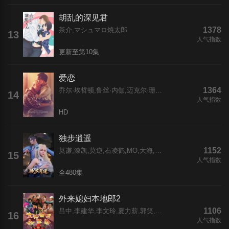
胡乱的深见君
1378
茶介,マシュマロ焼太郎
13
人气指数
更新至第10集
爱恋
1364
乔尔·埃哲顿,鲁丝·内伽,迈克尔·珊农,马尔顿·索克斯,尼克·克罗尔,比尔·坎普,大卫·詹森,克里斯·格林,迈克尔·阿伯特,克里斯托弗·曼恩
14
人气指数
HD
独步逍遥
1152
莫谦,漆凯,莫逆,石凌鹤,MO,大海,索格,思东,X,雅澜,飞云,OJ,阿边,林珄,石头,滕家俊
15
人气指数
全480集
外来媳妇本地郎2
1106
吕中,李建华,李文玲,夏力薪,郭笑,张海燕,林好,岳秀清,胡轩豪,赵卫东,张立威,高一围,朱利安,魏翔
16
人气指数