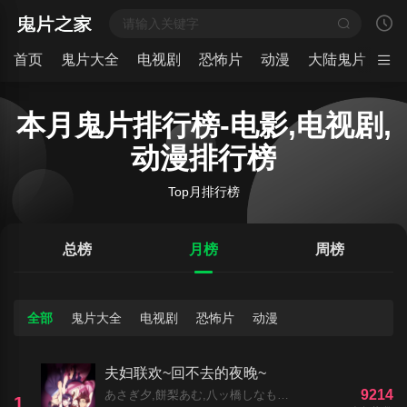
首页
鬼片大全
电视剧
恐怖片
动漫
大陆鬼片
日
本月鬼片排行榜-电影,电视剧,
动漫排行榜
Top月排行榜
总榜
月榜
周榜
全部
鬼片大全
电视剧
恐怖片
动漫
夫妇联欢~回不去的夜晚~
9214
あさぎ夕,餅梨あむ,八ッ橋しなもん,黒井多飛岡
1