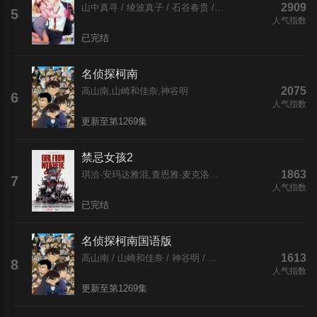
2909
山中真寻 / 绫波真子 / 石谷春贵 / 井泽诗织 / 三宅麻理惠 / 渡辺紘 / 汐谷文康
5
人气指数
已完结
名侦探柯南
2075
高山南,山崎和佳奈,神谷明
6
人气指数
更新至第1269集
禁忌女孩2
1863
琪洽·安玛达雅混,查恩雅·麦克洛里,披纳若·苏潘平佑,Nont Sadanont Durongkavarojana,Nut Theerarat Wongchuen,彭帕克·西里古尔,Alex Surapol Poonpiriya,帕特里夏·德查诺·古德,Amy Raiwin Ong,皮查雅·提帕拉,卜密巴特·塔沃斯理,Tiger Saharat Vetchasat,帕莎拉瓦琳·蒂姆库尔,楚缇玛·提
7
人气指数
已完结
名侦探柯南国语版
1613
高山南 / 山崎和佳奈 / 神谷明 / 小山力也 / 林原惠美 / 山口胜平 / 田中秀幸 / 岛本须美 / 绪方贤一 / 堀川亮 / 松井菜樱子 / 宫村优子 / 岩居由希子 / 大谷育江 / 高木涉 / 高岛雅罗 / 堀之纪 / 立木文彦 / 小山茉美 / 三石琴乃 / 置鲇龙太郎 / 日高法子 / 池田秀一 / 古谷彻
8
人气指数
更新至第1269集