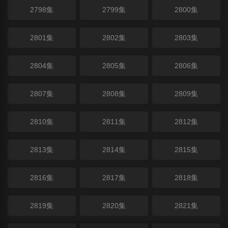
2798集
2799集
2800集
2801集
2802集
2803集
2804集
2805集
2806集
2807集
2808集
2809集
2810集
2811集
2812集
2813集
2814集
2815集
2816集
2817集
2818集
2819集
2820集
2821集