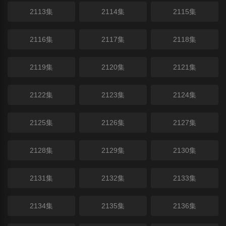
2113集
2114集
2115集
2116集
2117集
2118集
2119集
2120集
2121集
2122集
2123集
2124集
2125集
2126集
2127集
2128集
2129集
2130集
2131集
2132集
2133集
2134集
2135集
2136集