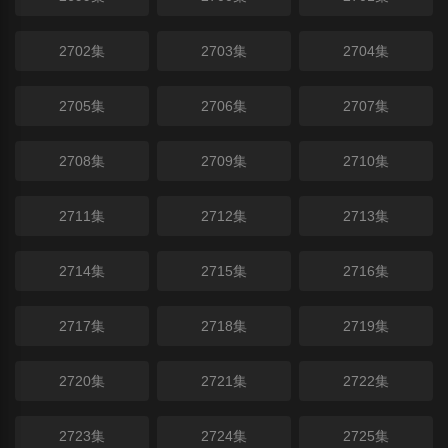
2702集
2703集
2704集
2705集
2706集
2707集
2708集
2709集
2710集
2711集
2712集
2713集
2714集
2715集
2716集
2717集
2718集
2719集
2720集
2721集
2722集
2723集
2724集
2725集