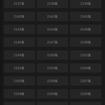
2137集
2138集
2139集
2140集
2141集
2142集
2143集
2144集
2145集
2146集
2147集
2148集
2149集
2150集
2151集
2152集
2153集
2154集
2155集
2156集
2157集
2158集
2159集
2160集