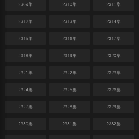
2309集
2310集
2311集
2312集
2313集
2314集
2315集
2316集
2317集
2318集
2319集
2320集
2321集
2322集
2323集
2324集
2325集
2326集
2327集
2328集
2329集
2330集
2331集
2332集