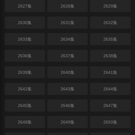
2627集
2628集
2629集
2630集
2631集
2632集
2633集
2634集
2635集
2636集
2637集
2638集
2639集
2640集
2641集
2642集
2643集
2644集
2645集
2646集
2647集
2648集
2649集
2650集