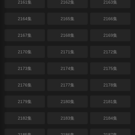
2161集
2162集
2163集
2164集
2165集
2166集
2167集
2168集
2169集
2170集
2171集
2172集
2173集
2174集
2175集
2176集
2177集
2178集
2179集
2180集
2181集
2182集
2183集
2184集
2185集
2186集
2187集