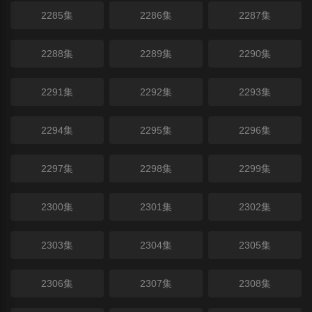
2285集
2286集
2287集
2288集
2289集
2290集
2291集
2292集
2293集
2294集
2295集
2296集
2297集
2298集
2299集
2300集
2301集
2302集
2303集
2304集
2305集
2306集
2307集
2308集