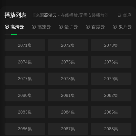
播放列表
当前资源来源
高清云
- 在线播放,无需安装播放器
倒序
高清云
高速云
量子云
百度云
鬼片云
2071集
2072集
2073集
2074集
2075集
2076集
2077集
2078集
2079集
2080集
2081集
2082集
2083集
2084集
2085集
2086集
2087集
2088集