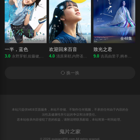
已完结
完结
全48集
一半，蓝色
欢迎回来百音
致光之君
3.0
4.0
9.0
永野芽郁,佐藤健,松雪泰子,泷藤贤一,风吹淳,中村雅俊,上村海成,原田知世,谷原章介,咲坂实杏,田中玲,余贵美子,矢本悠马,奈绪,西泽爱菜,六角精儿,广冈由里子,高木涉,池谷伸枝,丰川悦司,井川遥,清野菜名,志尊淳,中村伦也,古畑星夏,森优作,布施绘里,吉泽健,酒向芳,近藤芳正,安井顺平,冢本晋也,东根作寿英,间宫祥太朗
清原果耶,内野圣阳,铃木京香,莳田彩珠,藤龙也,竹下景子,永濑廉,恒松祐里,前田航基,高田彪我,浅野忠信,今田美樱,清水寻也,高冈早纪,玉置玲央,森田望智,菅原小春,井上顺,麻衣子
吉高由里子,柄本佑,岸谷五朗,国仲凉子,高杉真宙,段田安则,三石琴乃,井浦新,玉置玲央,吉田羊,板谷由夏,初夏,中山裕介,高畑充希,本乡奏多,见上爱,三浦翔平,龙星凉,坂东巳之助,町田启太
换一换
本站只提供WEB页面服务，本站不存储、不制作任何视频，不承担任何由于内容的合
法性及健康性所引起的争议和法律责任。
若本站收录内容侵犯了您的权益，请附说明联系邮箱，本站将第一时间处理。
© 2026 guipian456.com All rights reservd.