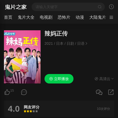
首页
鬼片大全
电视剧
恐怖片
动漫
大陆鬼片
日
辣妈正传
2021
/
日本
/
日剧
/
日语
立即播放
高清云
15
4.0
网友评分
10次评分
很差
较差
还行
推荐
力荐