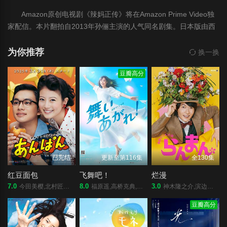
Amazon原创电视剧《辣妈正传》将在Amazon Prime Video独
家配信。本片翻拍自2013年孙俪主演的人气同名剧集。日本版由西
野七濑 主演，千叶雄大共演。日本国内将于3月19日开始配信，而
中国内地也将由@哔哩哔哩弹幕网 同步线上播出。
为你推荐
换一换
豆瓣高分
已完结
更新至第116集
全130集
红豆面包
飞舞吧！
烂漫
7.0
8.0
3.0
今田美樱,北村匠海,二宫和也,松岛菜菜子,加濑亮,江口德子,河合优实,原菜乃华,吉田钢太郎,细田佳央太,竹野内丰,中泽元纪,高桥文哉,志田彩良,山寺宏一,阿部隆史
福原遥,高桥克典,永作博美,横山裕,高畑淳子,目黑莲,山崎纮菜,滨正悟,醍醐虎汰朗,佐野弘樹
神木隆之介,滨边美波,宫崎葵,志尊淳,佐久间由衣,寺胁康文,广末凉子,牧濑里穗,池内万作,大东骏介,成海璃子,池田铁洋,安藤玉惠,山谷花纯,中村苍,田边诚一
豆瓣高分