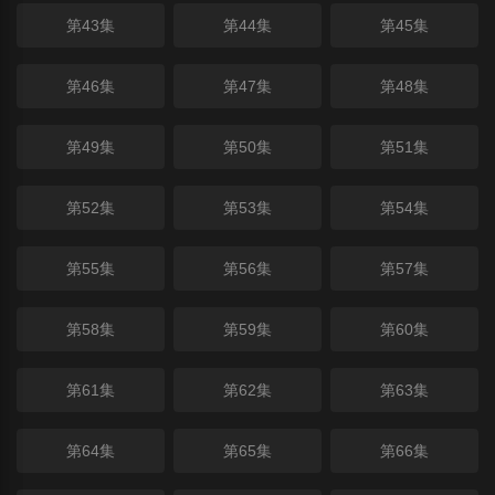
第43集
第44集
第45集
第46集
第47集
第48集
第49集
第50集
第51集
第52集
第53集
第54集
第55集
第56集
第57集
第58集
第59集
第60集
第61集
第62集
第63集
第64集
第65集
第66集