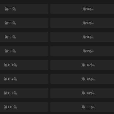
第89集
第90集
第92集
第93集
第95集
第96集
第98集
第99集
第101集
第102集
第104集
第105集
第107集
第108集
第110集
第111集