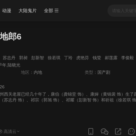
动漫
大陆鬼片
全部
地郎6
苏志丹
郭昶
彭新智
徐若琪
丁玲
虎艳芬
钱莹
郝莲露
李俊毅
甲年,陆晓光
地区：
内地
类型：
国产剧
:26
州西关老屋已经几十年了，康伯（龚锦堂 饰）、康婶（黄锦裳 饰）生了
（苏志丹 饰）、祁宗（郭旭 饰）、祁耀（彭新智 饰）和祈祖（徐若琪 
结婚了，老大阿光娶了个河南姑娘（丁玲 饰）、老二阿宗娶了个本地姑
三阿耀娶了个上海姑娘、老四阿祖更厉害，娶了个德国姑娘（郝莲露 饰）
的人全集齐了，各地文化在此交融，地域、..
高清云