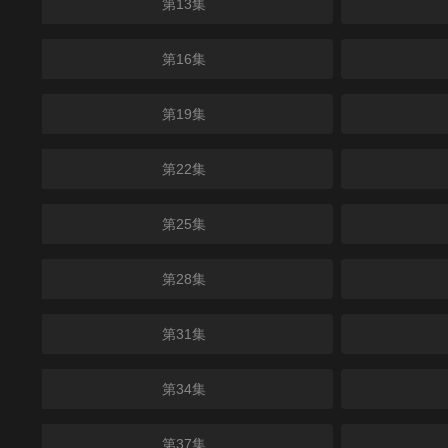
第13集
第16集
第19集
第22集
第25集
第28集
第31集
第34集
第37集