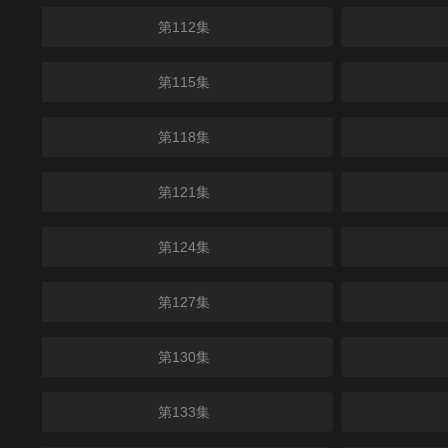
第112集
第115集
第118集
第121集
第124集
第127集
第130集
第133集