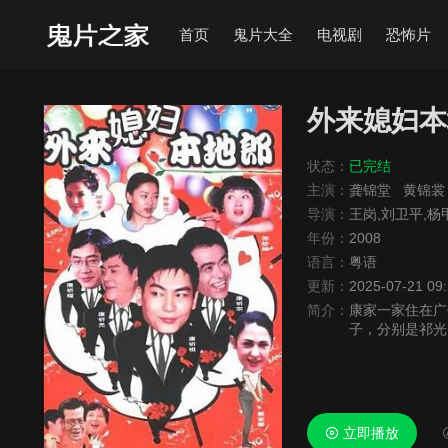
首页
鬼片大全
电视剧
恐怖片
外来媳妇本
状态：
已完结
主演：
龚锦堂
黄锦裳
导演：
王岗,刘卫平,杨
年份：
2008
语言：
粤语
更新：
2025-07-21 09
简介：
康家一家住在广
子，分别是祁光
四个儿子最近都
艳芬 饰）、老
一屋子天南地北
立即播放