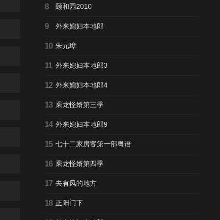
8
颐和园2010
9
外来媳妇本地郎
10
朱元璋
11
外来媳妇本地郎3
12
外来媳妇本地郎4
13
乘龙怪婿第三季
14
外来媳妇本地郎9
15
七十二家房客第一部粤语
16
乘龙怪婿第四季
17
去有风的地方
18
正阳门下