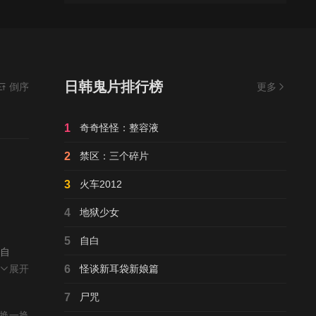
日韩鬼片排行榜
倒序
更多
1
奇奇怪怪：整容液
2
禁区：三个碎片
3
火车2012
4
地狱少女
5
自白
自
展开
6
怪谈新耳袋新娘篇
自
7
尸咒
换一换