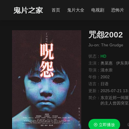
首页
鬼片大全
电视剧
恐怖片
咒怨2002
Ju-on: The Grudge
状态：
HD
主演：
奥菜惠
伊东美
导演：
清水崇
年份：
2002
语言：
日语
更新：
2025-07-21 13
简介：
东京近郊一间屋
的主人曾因突至
自此怨气冲天，
间闯入该屋，在
踪。自此，诸多
立即播放