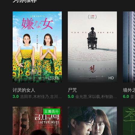
已完结
HD
讨厌的女人
尸咒
墙外
3.0
5.0
6.0
吉田羊,木村佳乃,古川雄大,袴田吉彦,拉沙尔石井,黑木瞳,永岛映子,织本顺吉,佐佐木希,高田敏江,田中丽奈,寺田农
金允慧,宋以载,朴智勋,李相亚
姜
豆瓣高分