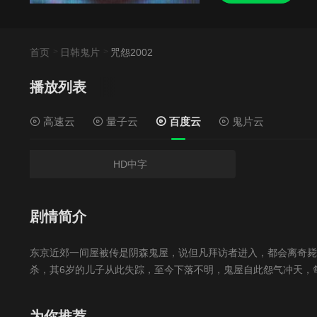
首页
日韩鬼片
咒怨2002
播放列表
高速云
量子云
百度云
鬼片云
HD中字
剧情简介
东京近郊一间屋被传是阴森鬼屋，说但凡拜访者进入，都会离奇毙
杀，其6岁的儿子从此失踪，至今下落不明，鬼屋自此怨气冲天，
大学女生理佳（奥菜惠）因做义工无意间闯入该屋，在遍寻不着要
此，诸多恐怖怪事开始接二连三在理佳身上发生，其身边的亲朋好
为你推荐