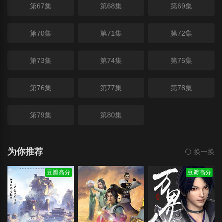
第67集
第68集
第69集
第70集
第71集
第72集
第73集
第74集
第75集
第76集
第77集
第78集
第79集
第80集
为你推荐
换一换
豆瓣高分
豆瓣高分