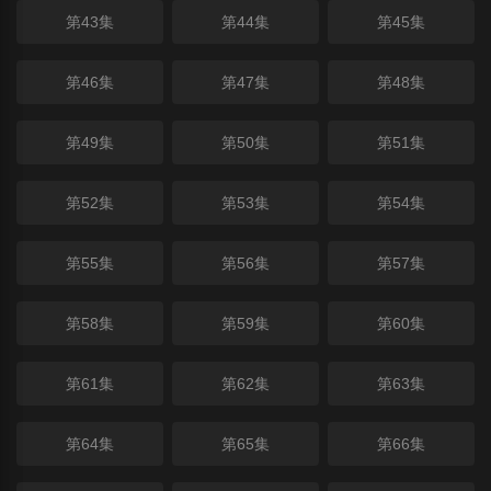
第43集
第44集
第45集
第46集
第47集
第48集
第49集
第50集
第51集
第52集
第53集
第54集
第55集
第56集
第57集
第58集
第59集
第60集
第61集
第62集
第63集
第64集
第65集
第66集