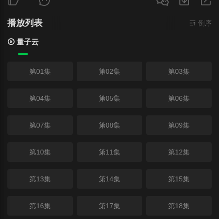
播放列表
倒序
量子云
第01集
第02集
第03集
第04集
第05集
第06集
第07集
第08集
第09集
第10集
第11集
第12集
第13集
第14集
第15集
第16集
第17集
第18集