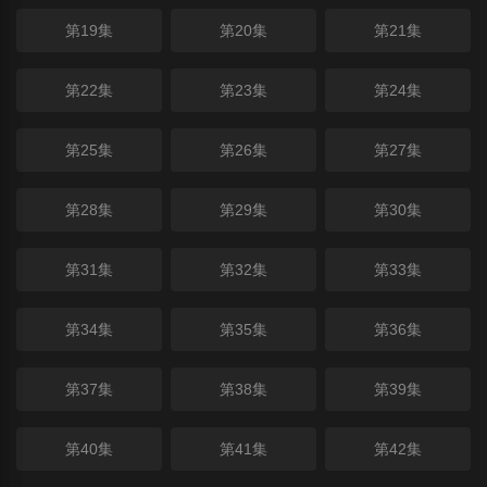
第19集
第20集
第21集
第22集
第23集
第24集
第25集
第26集
第27集
第28集
第29集
第30集
第31集
第32集
第33集
第34集
第35集
第36集
第37集
第38集
第39集
第40集
第41集
第42集