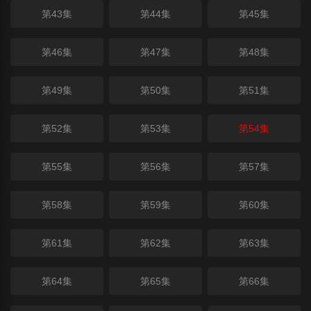
第43集
第44集
第45集
第46集
第47集
第48集
第49集
第50集
第51集
第52集
第53集
第54集
第55集
第56集
第57集
第58集
第59集
第60集
第61集
第62集
第63集
第64集
第65集
第66集