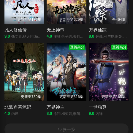
更新至第186集
更新至第629集
全464集
凡人修仙传
无上神帝
万界仙踪
9.0
4.0
8.0
钱文青,杨天翔,杨默,歪歪,谷江山,乔诗语,佟心竹
溪林,忻子约,关帅,冷泉夜月,季骜杰,钟巍,烈之流星,蘭雨馨,张妮,徐翔,Akira明,柳知萧
钟巍,弓与蛇,谢妮,袁明清,倪倪,黄骥,默伶,烈之流星
豆瓣高分
豆瓣高分
更新至730集
更新至第316集
更新至第165集
北派盗墓笔记
万界神主
一世独尊
4.0
8.0
9.0
内详
徐翔,柳知萧,季骜杰,冷泉夜月,烈之流星
内详
换一换