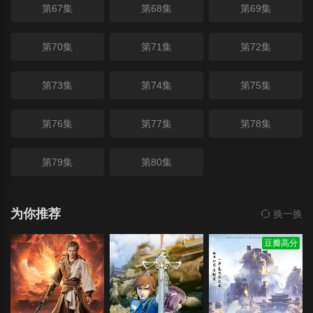
第67集
第68集
第69集
第70集
第71集
第72集
第73集
第74集
第75集
第76集
第77集
第78集
第79集
第80集
为你推荐
换一换
豆瓣高分