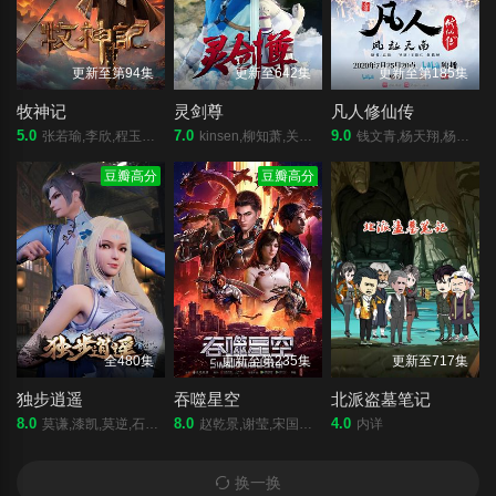
更新至第94集
更新至642集
更新至第185集
牧神记
灵剑尊
凡人修仙传
5.0
7.0
9.0
张若瑜,李欣,程玉珠,杜晴晴,虞晓旭,于凯隆,高嗣航,张恒,王宇航,刘宇轩,唐昊
kinsen,柳知萧,关帅,冷泉夜月,季骜杰,张妮,钟巍
钱文青,杨天翔,杨默,歪歪,谷江山,乔诗语,佟心竹
豆瓣高分
豆瓣高分
全480集
更新至第235集
更新至717集
独步逍遥
吞噬星空
北派盗墓笔记
8.0
8.0
4.0
莫谦,漆凯,莫逆,石凌鹤,MO,大海,索格,思东,X,雅澜,飞云,OJ,阿边,林珄,石头,滕家俊
赵乾景,谢莹,宋国庆,黄进则,张若瑜
内详
换一换