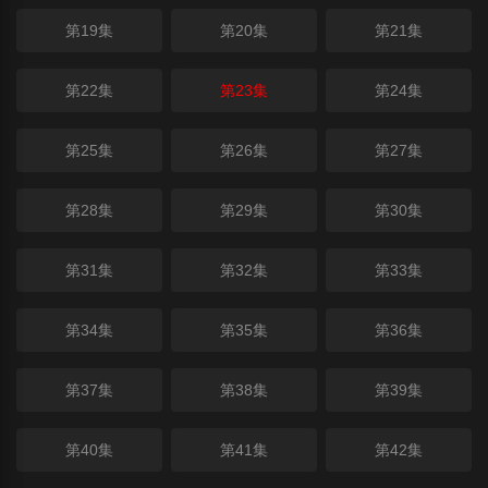
第19集
第20集
第21集
第22集
第23集
第24集
第25集
第26集
第27集
第28集
第29集
第30集
第31集
第32集
第33集
第34集
第35集
第36集
第37集
第38集
第39集
第40集
第41集
第42集