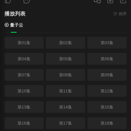
播放列表
倒序
量子云
第01集
第02集
第03集
第04集
第05集
第06集
第07集
第08集
第09集
第10集
第11集
第12集
第13集
第14集
第15集
第16集
第17集
第18集