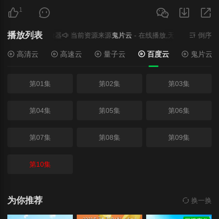
1
播放列表
播放,无需安装播放器
当前资源来源
鬼片云
- 在线播放,无需安装播放器
倒序
高清云
高速云
量子云
百度云
鬼片云
第01集
第02集
第03集
第04集
第05集
第06集
第07集
第08集
第09集
第10集
为你推荐
换一换