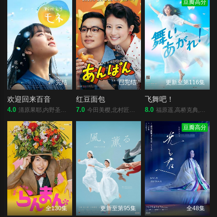
豆瓣高分
完结
已完结
更新至第116集
欢迎回来百音
红豆面包
飞舞吧！
4.0
7.0
8.0
清原果耶,内野圣阳,铃木京香,莳田彩珠,藤龙也,竹下景子,永濑廉,恒松祐里,前田航基,高田彪我,浅野忠信,今田美樱,清水寻也,高冈早纪,玉置玲央,森田望智,菅原小春,井上顺,麻衣子
今田美樱,北村匠海,二宫和也,松岛菜菜子,加濑亮,江口德子,河合优实,原菜乃华,吉田钢太郎,细田佳央太,竹野内丰,中泽元纪,高桥文哉,志田彩良,山寺宏一,阿部隆史
福原遥,高桥克典,永作博美,横山裕,高畑淳子,目黑莲,山崎纮菜,滨正悟,醍醐虎汰朗,佐野弘樹
豆瓣高分
全130集
更新至第95集
全48集