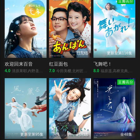
豆瓣高分
完结
已完结
更新至第116集
欢迎回来百音
红豆面包
飞舞吧！
4.0
7.0
8.0
清原果耶,内野圣阳,铃木京香,莳田彩珠,藤龙也,竹下景子,永濑廉,恒松祐里,前田航基,高田彪我,浅野忠信,今田美樱,清水寻也,高冈早纪,玉置玲央,森田望智,菅原小春,井上顺,麻衣子
今田美樱,北村匠海,二宫和也,松岛菜菜子,加濑亮,江口德子,河合优实,原菜乃华,吉田钢太郎,细田佳央太,竹野内丰,中泽元纪,高桥文哉,志田彩良,山寺宏一,阿部隆史
福原遥,高桥克典,永作博美,横山裕,高畑淳子,目黑莲,山崎纮菜,滨正悟,醍醐虎汰朗,佐野弘樹
豆瓣高分
更新至第95集
已完结
全48集