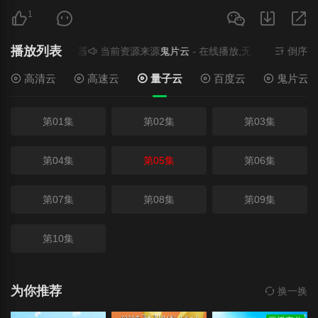
1
播放列表
播放,无需安装播放器
当前资源来源
鬼片云
- 在线播放,无需安装播放器
倒序
高清云
高速云
量子云
百度云
鬼片云
第01集
第02集
第03集
第04集
第05集
第06集
第07集
第08集
第09集
第10集
为你推荐
换一换