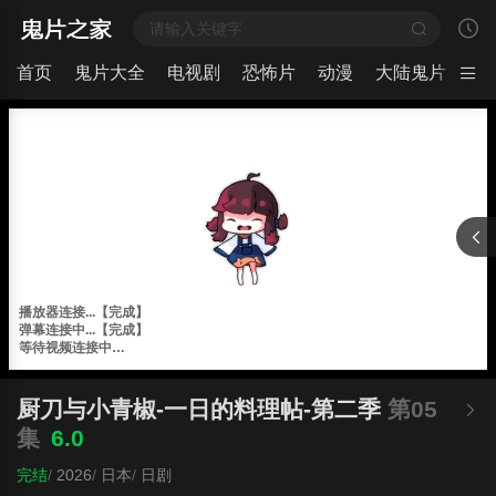
首页
鬼片大全
电视剧
恐怖片
动漫
大陆鬼片
日
厨刀与小青椒-一日的料理帖-第二季
第05
集
6.0
完结
/
2026
/
日本
/
日剧