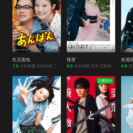
已完结
更新第125集
红豆面包
怪变
欢迎
7.0
8.0
4.0
今田美樱,北村匠海,二宫和也,松岛菜菜子,加濑亮,江口德子,河合优实,原菜乃华,吉田钢太郎,细田佳央太,竹野内丰,中泽元纪,高桥文哉,志田彩良,山寺宏一,阿部隆史
高石明里,托米·巴斯托,冈部敬史,池胁千鹤,小日向文世,宽一郎,圆井湾,佐藤穗奈美,佐野史郎,福地美晴
清原果耶,内野圣阳,
豆瓣高分