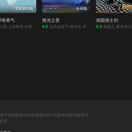
更新第93集
全48集
带有香气
致光之君
假面骑士剑
9.0
6.0
林虎之介,津崎史郎,岩瀬顕子,三浦贵大,根岸季衣,大岛美幸,义达祐未,たくや,原田泰造,北村一辉,佐野晶哉,藤原季节,林裕太,坂东弥十郎,内田慈,小倉史也,片冈鹤太郎,松金米子,广冈由里子,春海四方,多部未华子,高岛政宏,二田絢乃,中田青渚,井上向日葵,丸山礼,研直子,生田绘梨花,菊池亚希子,中井友望,木越明,原嶋凛,玄理,伊势志摩,古川雄大,坂口涼
吉高由里子,柄本佑,岸谷五朗,国仲凉子,高杉真宙,段田安则,三石琴乃,井浦新,玉置玲央,吉田羊,板谷由夏,初夏,中山裕介,高畑充希,本乡奏多,见上爱,三浦翔平,龙星凉,坂东巳之助,町田启太
椿隆之,森本亮治,天野浩成,北条隆博,竹财辉之助,江川有未,宫泽亜理沙,梶原ひか
何由于内容的合法性及健康性所引起的争议和法律责任。
处理。