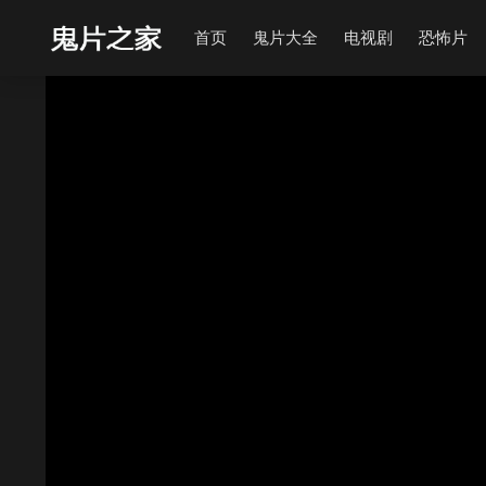
首页
鬼片大全
电视剧
恐怖片
当前资源来源
高速云
- 在线播放,无需安装播放器
当前资源来源
量