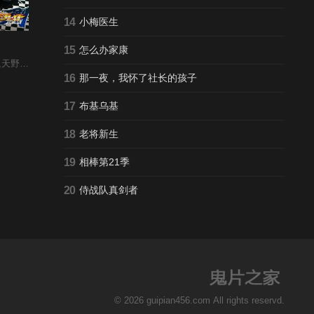
完结
14
小梅医生
15
怎么办家康
り,山口香绪裏,山路和弘
16
那一夜，我怀了社长的孩子
17
布基乌基
18
老将新生
19
相棒第21季
20
侍战队真剑者
© 2026 guipian456.com All rights reservd.