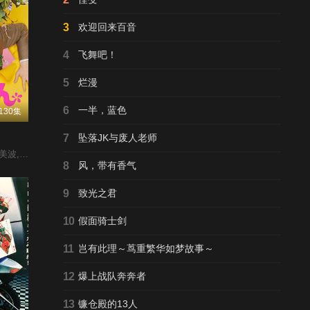
豆瓣高分
禁忌第一季
3
欢迎回来百音
9.0
汤姆·哈迪,里奥·比尔,奥娜·卓别林,理查德·迪克森,大卫·海曼,迈克尔·凯利,乔纳森·普雷斯,杰森·沃特金斯,爱德华·霍格,罗杰·阿什顿-格里菲斯,杰西·巴克利,亚历克斯·费恩斯,杰佛逊·豪尔,艾什雷·沃特斯,弗朗卡·波滕特,马克·加蒂斯,汤姆·霍兰德
完结
4
飞舞吧！
5
烂漫
XL上司
3.0
山中真寻 / 绫波真子 / 石谷春贵 / 井泽诗织 / 三宅麻理惠 / 渡辺紘 / 汐谷文康
已完结
6
一半，蓝色
130集
豆瓣高分
7
坠落JK与废人老师
海贼王
安藤玉惠,山谷花纯,中村苍,田边诚一
9.0
田中真弓,冈村明美,中井和哉,山口胜平,平田广明,大谷育江,山口由里子,矢尾一树,长岛雄一,池田秀一,古川登志夫,古谷彻,大塚周夫,津嘉山正种,草尾毅,大场真人,宝龟克寿,园部启一,柴田秀胜,中博史,阪口大助,竹内顺子,千叶繁,三石琴乃,挂川裕彦,堀秀行,田中秀幸,大友龙三郎,有本钦隆,大塚明夫,玄田哲章,小山茉美,土井美加,野田顺子,渡边美佐,野上尤加奈,林原惠美,水树奈奈,园崎未惠,西原久美子
更新至第1172集
8
风，带有香气
9
致光之君
豆瓣高分
名侦探柯南
8.0
高山南,山崎和佳奈,神谷明
10
假面骑士剑
更新至第1269集
11
岂有此理～茑重繁华如梦故事～
禁忌女孩2
7.0
琪洽·安玛达雅混,查恩雅·麦克洛里,披纳若·苏潘平佑,Nont Sadanont Durongkavarojana,Nut Theerarat Wongchuen,彭帕克·西里古尔,Alex Surapol Poonpiriya,帕特里夏·德查诺·古德,Amy Raiwin Ong,皮查雅·提帕拉,卜密巴特·塔沃斯理,Tiger Saharat Vetchasat,帕莎拉瓦琳·蒂姆库尔,楚缇玛·提
12
爆上战队奔奔者
已完结
13
镰仓殿的13人