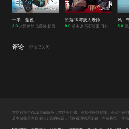
已完结
已完结
一半，蓝色
坠落JK与废人老师
风，
3.0
8.0
5.0
永野芽郁,佐藤健,松雪泰子,泷藤贤一,风吹淳,中村雅俊,上村海成,原田知世,谷原章介,咲坂实杏,田中玲,余贵美子,矢本悠马,奈绪,西泽爱菜,六角精儿,广冈由里子,高木涉,池谷伸枝,丰川悦司,井川遥,清野菜名,志尊淳,中村伦也,古畑星夏,森优作,布施绘里,吉泽健,酒向芳,近藤芳正,安井顺平,冢本晋也,东根作寿英,间宫祥太朗
桥本凉,高石明里,田村海琉
见上爱,上坂树里,水野美纪,早坂美海,小林隆,小
评论
评论已关闭
本站只提供WEB页面服务，本站不存储、不制作任何视频，不承担任
若本站收录内容侵犯了您的权益，请附说明联系邮箱，本站将第一时间