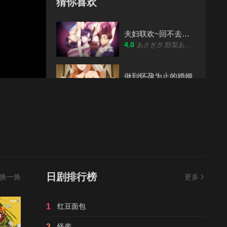
猜你喜欢
夫妇联欢~回不去的夜晚~
4.0
あさぎ夕,餅梨あむ,八ッ橋しなもん,黒井多飛岡
全8集
做到怀孕为止的婚姻
4.0
白井圭,百合花,加贺美绪
完结
牧神记
5.0
张若瑜,李欣,程玉珠,杜晴晴,虞晓旭,于凯隆,高嗣航,张恒,王宇航,刘宇轩,唐昊
更新至第94集
豆瓣高分
仙逆
8.0
内详
日剧排行榜
换一换
更多
更新至第152集
甜蜜惩罚~我是看守专用宠物
1
红豆面包
4.0
内详
已完结
2
怪变