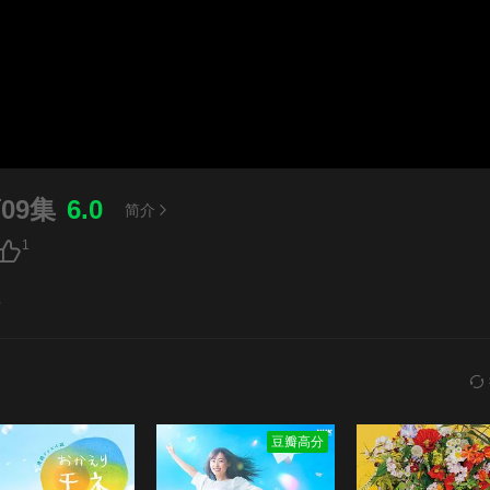
09集
6.0
简介
1
集
豆瓣高分