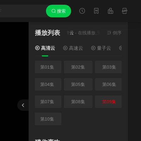
搜索
播放列表
需安装播放器
当前资源来源
鬼片云
- 在线播放,无需安装播放器
倒序
高清云
高速云
量子云
百度云
第01集
第02集
第03集
第04集
第05集
第06集
第07集
第08集
第09集
报错
刷新
上一集
下一集
第10集