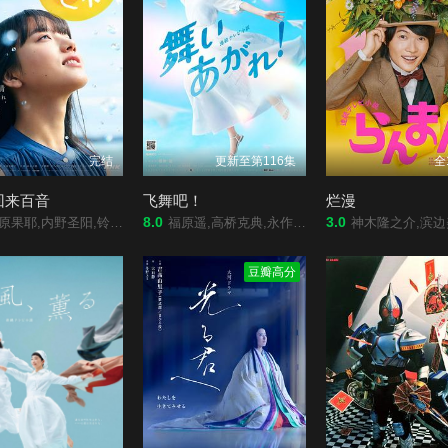
完结
更新至第116集
全
回来百音
飞舞吧！
烂漫
8.0
3.0
铃木京香,莳田彩珠,藤龙也,竹下景子,永濑廉,恒松祐里,前田航基,高田彪我,浅野忠信,今田美樱,清水寻也,高冈早纪,玉置玲央,森田望智,菅原小春,井上顺,麻衣子
福原遥,高桥克典,永作博美,横山裕,高畑淳子,目黑莲,山崎纮菜,滨正悟,醍醐虎汰朗,佐野弘樹
神木隆之介,滨边美波,宫崎葵,志尊淳,佐久间由衣,寺胁康文,广末凉子,牧濑里穗,池内万作,大东骏介,成海璃子,池田铁洋,
豆瓣高分