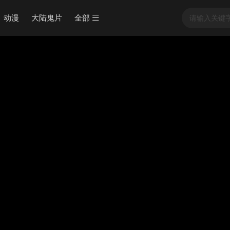
动漫
大陆鬼片
全部
子云
- 在线播放,无需安装播放器
当前资源来源
百度云
- 在线播放,无