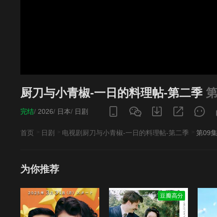
厨刀与小青椒-一日的料理帖-第二季
第
完结
/
2026
/
日本
/
日剧
首页
日剧
电视剧厨刀与小青椒-一日的料理帖-第二季
第09
为你推荐
豆瓣高分