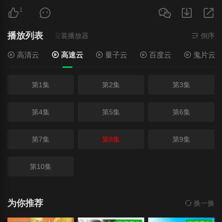
1
播放列表
- 在线播放,无需安装播放器
倒序
高清云
高速云
量子云
百度云
鬼片云
第1集
第2集
第3集
第4集
第5集
第6集
第7集
第8集
第9集
第10集
为你推荐
换一换