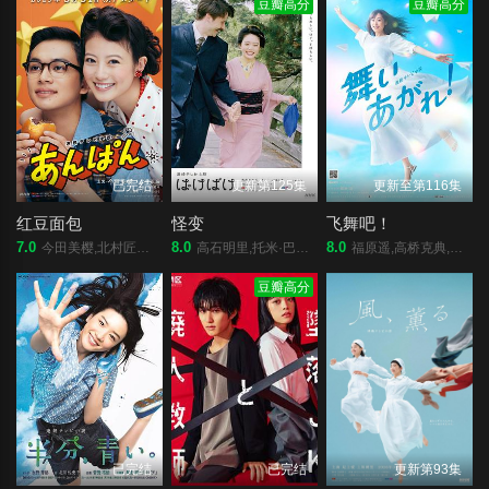
豆瓣高分
豆瓣高分
已完结
更新第125集
更新至第116集
红豆面包
怪变
飞舞吧！
7.0
8.0
8.0
今田美樱,北村匠海,二宫和也,松岛菜菜子,加濑亮,江口德子,河合优实,原菜乃华,吉田钢太郎,细田佳央太,竹野内丰,中泽元纪,高桥文哉,志田彩良,山寺宏一,阿部隆史
高石明里,托米·巴斯托,冈部敬史,池胁千鹤,小日向文世,宽一郎,圆井湾,佐藤穗奈美,佐野史郎,福地美晴
福原遥,高桥克典,永作博美,横山裕,高畑淳子,目黑莲,山崎纮菜,滨正悟,醍醐虎汰朗,佐野弘樹
豆瓣高分
已完结
已完结
更新第93集