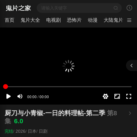
首页
鬼片大全
电视剧
恐怖片
动漫
大陆鬼片
日
厨刀与小青椒-一日的料理帖-第二季
第8
集
6.0
完结
/
2026
/
日本
/
日剧