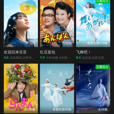
豆瓣高分
完结
已完结
更新至第116集
欢迎回来百音
红豆面包
飞舞吧！
4.0
7.0
8.0
清原果耶,内野圣阳,铃木京香,莳田彩珠,藤龙也,竹下景子,永濑廉,恒松祐里,前田航基,高田彪我,浅野忠信,今田美樱,清水寻也,高冈早纪,玉置玲央,森田望智,菅原小春,井上顺,麻衣子
今田美樱,北村匠海,二宫和也,松岛菜菜子,加濑亮,江口德子,河合优实,原菜乃华,吉田钢太郎,细田佳央太,竹野内丰,中泽元纪,高桥文哉,志田彩良,山寺宏一,阿部隆史
福原遥,高桥克典,永作博美,横山裕,高畑淳子,目黑莲,山崎纮菜,滨正悟,醍醐虎汰朗,佐野弘樹
豆瓣高分
全130集
更新至第95集
全48集