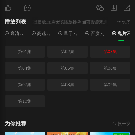
1
播放列表
源来源
高速云
- 在线播放,无需安装播放器
当前资源来源
量子云
- 在线
倒序
高清云
高速云
量子云
百度云
鬼片云
第01集
第02集
第03集
第04集
第05集
第06集
第07集
第08集
第09集
第10集
为你推荐
换一换